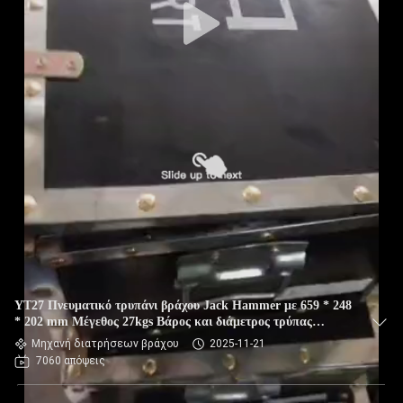
YT27 Πνευματικό τρυπάνι βράχου Jack Hammer με 659 * 248
* 202 mm Μέγεθος 27kgs Βάρος και διάμετρος τρύπας
τρύπωσης 34-45mm
Μηχανή διατρήσεων βράχου
2025-11-21
7060 απόψεις