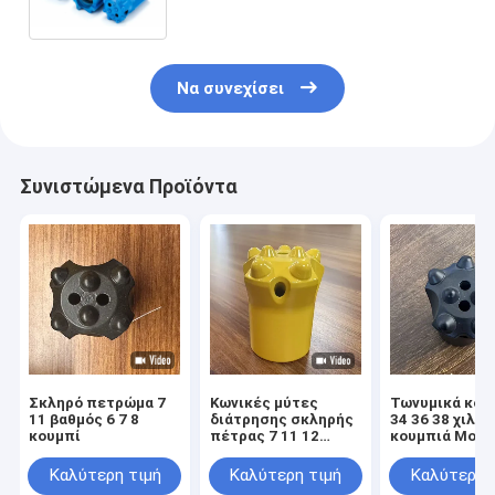
γεώτρηση Jumbo σε βαλλιστικό
σφαιρικό ημιβαλλιστικό σχέδιο
Να συνεχίσει
Συνιστώμενα Προϊόντα
Σκληρό πετρώμα 7
Κωνικές μύτες
Τωνυμικά κου
11 βαθμός 6 7 8
διάτρησης σκληρής
34 36 38 χιλιο
κουμπί
πέτρας 7 11 12
κουμπιά Μονά
Μοιρών μύτες
γεωτρήσεις
διάτρησης με
πετρώματος γ
Καλύτερη τιμή
Καλύτερη τιμή
Καλύτερη 
κουμπί για εξόρυξη
ορυχεία και