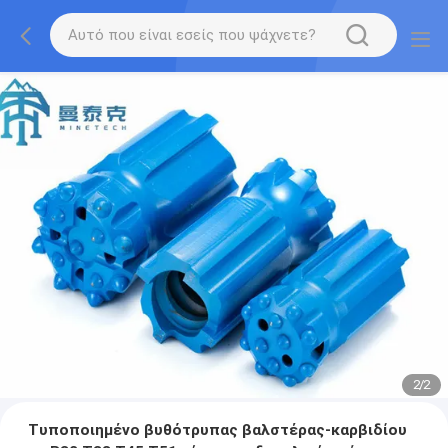
2
/
2
Τυποποιημένο βυθότρυπας βαλστέρας-καρβιδίου