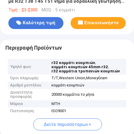
με R32 T38 T45 T51 νήμα για υδραυλική γεώτρηση
Jumbo σε βαλλιστικό σφαιρικό ημιβαλλιστικό
Τιμή：$3-$300
MOQ：5 κομμάτι
σχέδιο
Καλύτερη τιμή
Επικοινωνήστε
Περιγραφή Προϊόντων
,
r32 κομμάτι κουμπιών
Υψηλό φως
,
κομμάτι κουμπιών 45mm r32
r32 κομμάτια τρυπανιών κουμπιών
Όροι πληρωμής
T/T,Western Union,MoneyGram
Αριθμό μοντέλου
κομμάτι κουμπιών
Δυνατότητα
20000 κομμάτια το μήνα
προσφοράς
Μάρκα
MTH
Πιστοποίηση
ISO9001
Δείτε περισσότερων