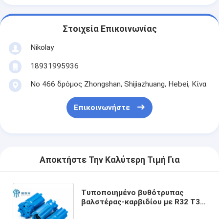
Στοιχεία Επικοινωνίας
Nikolay
18931995936
Νο 466 δρόμος Zhongshan, Shijiazhuang, Hebei, Κίνα
Επικοινωνήστε
Αποκτήστε Την Καλύτερη Τιμή Για
Τυποποιημένο βυθότρυπας
βαλστέρας-καρβιδίου με R32 T38
T45 T51 νήμα για υδραυλική