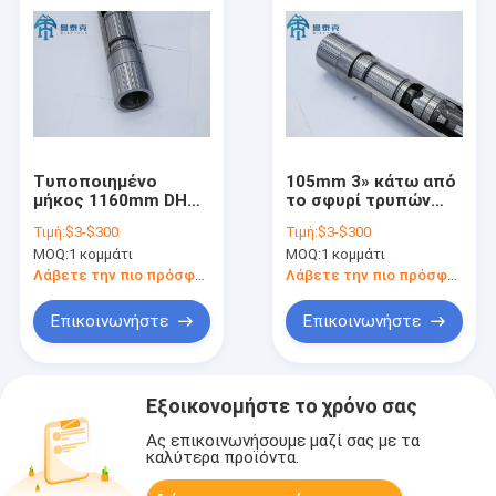
Τυποποιημένο
105mm 3» κάτω από
μήκος 1160mm DHD
το σφυρί τρυπών
350 Dth Hammer
DTH για τη διάτρηση
Τιμή:
$3-$300
Τιμή:
$3-$300
Hard Rock Drilling
φρεατίων νερού
MOQ:
1 κομμάτι
MOQ:
1 κομμάτι
Λάβετε την πιο πρόσφατη τιμή
Λάβετε την πιο πρόσφατη τιμή
Επικοινωνήστε
Επικοινωνήστε
Εξοικονομήστε το χρόνο σας
Ας επικοινωνήσουμε μαζί σας με τα
καλύτερα προϊόντα.