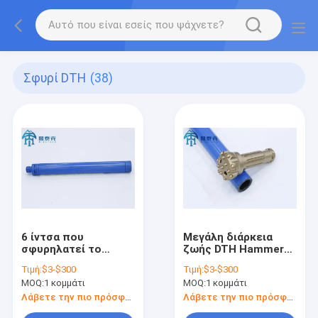
Σφυρί DTH
(38)
6 ίντσα που
Μεγάλη διάρκεια
σφυρηλατεί το
ζωής DTH Hammer
σφυρί 105127mm
for Rock Drilling -
Τιμή:
$3-$300
Τιμή:
$3-$300
χαμηλής πίεσης DTH
Χαμηλή κατανάλωση
MOQ:
1 κομμάτι
MOQ:
1 κομμάτι
για τη μεταλλεία
ενέργειας
Λάβετε την πιο πρόσφατη τιμή
Λάβετε την πιο πρόσφατη τιμή