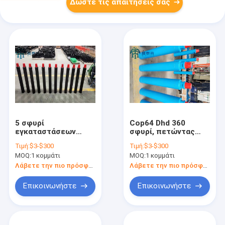
Δώστε τις απαιτήσεις σας
5 σφυρί
Cop64 Dhd 360
εγκαταστάσεων
σφυρί, πετώντας
γεώτρησης
σφυρί Ql60 με το
Τιμή:
$3-$300
Τιμή:
$3-$300
τρυπανιών ίντσας
σωλήνα 6 ίντσες
MOQ:
1 κομμάτι
MOQ:
1 κομμάτι
QL80, σφυρί
φρεατίων νερού DTH
Λάβετε την πιο πρόσφατη τιμή
Λάβετε την πιο πρόσφατη τιμή
DHD350
Επικοινωνήστε
Επικοινωνήστε