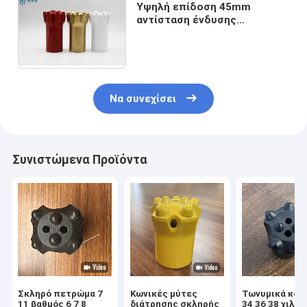
Υψηλή επίδοση 45mm
αντίσταση ένδυσης
κομματιών μεταλλείας
καρβιδίου κομματιών
κουμπιών νημάτων
Να συνεχίσει
Συνιστώμενα Προϊόντα
Σκληρό πετρώμα 7
Κωνικές μύτες
Τωνυμικά κου
11 βαθμός 6 7 8
διάτρησης σκληρής
34 36 38 χιλιο