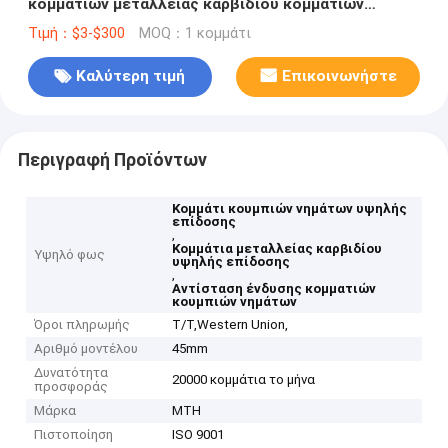
κομματιών μεταλλείας καρβιδίου κομματιών
κουμπιών νημάτων
Τιμή：$3-$300
MOQ：1 κομμάτι
Καλύτερη τιμή
Επικοινωνήστε
Περιγραφή Προϊόντων
Κομμάτι κουμπιών νημάτων υψηλής
επίδοσης
,
Κομμάτια μεταλλείας καρβιδίου
Υψηλό φως
υψηλής επίδοσης
,
Αντίσταση ένδυσης κομματιών
κουμπιών νημάτων
Όροι πληρωμής
T/T,Western Union,
Αριθμό μοντέλου
45mm
Δυνατότητα
20000 κομμάτια το μήνα
προσφοράς
Μάρκα
MTH
Πιστοποίηση
ISO 9001