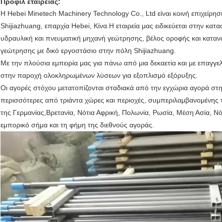
Προφίλ εταιρείας:
Η Hebei Minetech Machinery Technology Co., Ltd είναι κοινή επιχείρησ
Shijiazhuang, επαρχία Hebei, Κίνα.Η εταιρεία μας ειδικεύεται στην κα
υδραυλική και πνευματική μηχανή γεώτρησης, βέλος οροφής και κατα
γεώτρησης με δικό εργοστάσιο στην πόλη Shijiazhuang.
Με την πλούσια εμπειρία μας για πάνω από μια δεκαετία και με επαγγ
στην παροχή ολοκληρωμένων λύσεων για εξοπλισμό εξόρυξης.
Οι αγορές στόχου μετατοπίζονται σταδιακά από την εγχώρια αγορά στη
περισσότερες από τριάντα χώρες και περιοχές, συμπεριλαμβανομένης 
της Γερμανίας,Βρετανία, Νότια Αφρική, Πολωνία, Ρωσία, Μέση Ασία, Νό
εμπορικό σήμα και τη φήμη της διεθνούς αγοράς.