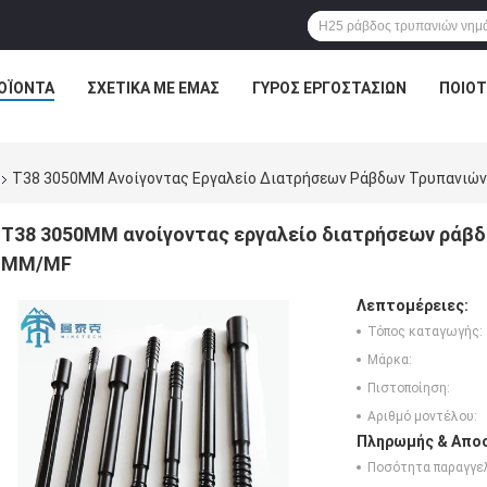
ΟΪΌΝΤΑ
ΣΧΕΤΙΚΆ ΜΕ ΕΜΆΣ
ΓΎΡΟΣ ΕΡΓΟΣΤΑΣΊΩΝ
ΠΟΙΟΤ
T38 3050MM Ανοίγοντας Εργαλείο Διατρήσεων Ράβδων Τρυπανιώ
T38 3050MM ανοίγοντας εργαλείο διατρήσεων ράβ
MM/MF
Λεπτομέρειες:
Τόπος καταγωγής:
Μάρκα:
Πιστοποίηση:
Αριθμό μοντέλου:
Πληρωμής & Αποσ
Ποσότητα παραγγελ