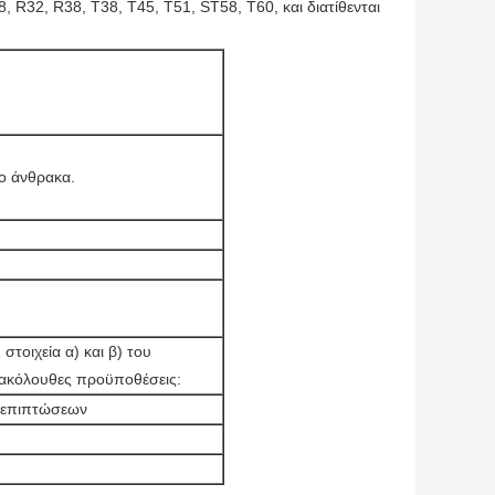
 R32, R38, T38, T45, T51, ST58, T60, και διατίθενται
ρο άνθρακα.
τοιχεία α) και β) του
 ακόλουθες προϋποθέσεις:
ν επιπτώσεων