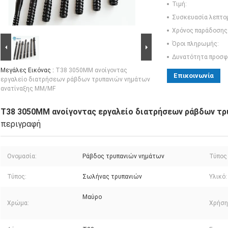
Τιμή:
Συσκευασία λεπτο
Χρόνος παράδοσης
Όροι πληρωμής:
Δυνατότητα προσφ
Μεγάλες Εικόνας :
T38 3050MM ανοίγοντας
Επικοινωνία
εργαλείο διατρήσεων ράβδων τρυπανιών νημάτων
ανατίναξης MM/MF
T38 3050MM ανοίγοντας εργαλείο διατρήσεων ράβδων τ
περιγραφή
Ονομασία:
Ράβδος τρυπανιών νημάτων
Τύπος
Τύπος:
Σωλήνας τρυπανιών
Υλικό:
Μαύρο
Χρώμα:
Χρήση