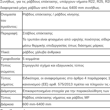
Συνήθως, για τις ράβδους επέκτασης, υπάρχουν νήματα R22, R25, R28,
διαφορετικά μήκη ράβδων από 600 mm έως 6400 mm συνήθως.
Ονομασία
Ράβδος επέκτασης / ράβδος κίνησης
του
προϊόντος:
Περιγραφή:
Στάβλος επέκτασης
Το τρυπάνι είναι φτιαγμένο από υψηλής ποιότητας σίδε
μέσω θερμικής επεξεργασίας όπως διάσημες μάρκες
Υλικό:
ράβδος χάλυβα άνθρακα
Τροφοδοσία:
5 κομμάτια
Τύπος
Στρογγυλό σχήμα και εξαγωνικός τύπος
σώματος
Τύπος
Ειδικότερα, οι αναφερόμενες στο άρθρο 4 παράγραφος 1 σ
νήματος
κανονισμού (ΕΕ) αριθ. 575/2013 πρέπει να πληρούν τις
Διάμετρος
Επικαιροποιημένα στοιχεία για την παρακολούθηση τω
Τύπος
Ράβδος επέκτασης νήματος και ράβδος MF
Διάρκεια
600 mm-6400 mm