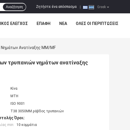
Ζητήστε ένα απόσπασμα
Αναζήτηση
|
Greek
ΙΚΌΣ ΈΛΕΓΧΟΣ
ΕΠΑΦΉ
ΝΈΑ
ΌΛΕΣ ΟΙ ΠΕΡΙΠΤΏΣΕΙΣ
ν Νημάτων Ανατίναξης MM/MF
δων τρυπανιών νημάτων ανατίναξης
Κίνα
MTH
ISO 9001
T38 3050MM ράβδος τρυπανιών
τολής Όροι:
ίας min:
10 κομμάτια