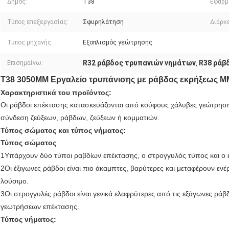
Δήμος:
T38
Εφαρμ
Τύπος επεξεργασίας:
Σφυρηλάτηση
Διάρκε
Τύπος μηχανής:
Εξοπλισμός γεώτρησης
R32 ράβδος τρυπανιών νημάτων
R38 ράβ
Επισημαίνω:
,
Τ38 3050MM Εργαλείο τρυπάνισης με ράβδος εκρήξεως M
Χαρακτηριστικά του προϊόντος:
Οι ράβδοι επέκτασης κατασκευάζονται από κούφους χάλυβες γεώτρησ
σύνδεση ζεύξεων, ράβδων, ζεύξεων ή κομματιών.
Τύπος σώματος και τύπος νήματος:
Τύπος σώματος
1Υπάρχουν δύο τύποι ραβδίων επέκτασης, ο στρογγυλός τύπος και ο 
2Οι έξιγωνες ράβδοι είναι πιο άκαμπτες, βαρύτερες και μεταφέρουν εν
λούσιμο.
3Οι στρογγυλές ράβδοι είναι γενικά ελαφρύτερες από τις εξάγωνες ρά
γεωτρήσεων επέκτασης.
Τύπος νήματος: