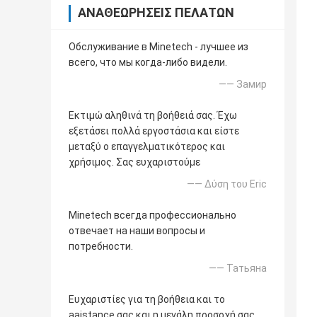
ΑΝΑΘΕΩΡΉΣΕΙΣ ΠΕΛΑΤΏΝ
Обслуживание в Minetech - лучшее из
всего, что мы когда-либо видели.
—— Замир
Εκτιμώ αληθινά τη βοήθειά σας. Έχω
εξετάσει πολλά εργοστάσια και είστε
μεταξύ ο επαγγελματικότερος και
χρήσιμος. Σας ευχαριστούμε
—— Δύση του Eric
Minetech всегда профессионально
отвечает на наши вопросы и
потребности.
—— Татьяна
Ευχαριστίες για τη βοήθεια και το
aaistance σας και η μεγάλη προσοχή σας