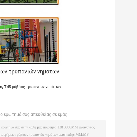
,
6m
T45 ράβδος τρυπανιών νημάτων
το ερώτημά σας απευθείας σε εμάς