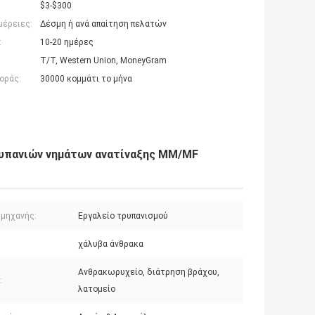
$3-$300
μέρειες:
Δέσμη ή ανά απαίτηση πελατών
:
10-20 ημέρες
T/T, Western Union, MoneyGram
οράς:
30000 κομμάτι το μήνα
ρυπανιών νημάτων ανατίναξης MM/MF
 μηχανής:
Εργαλείο τρυπανισμού
χάλυβα άνθρακα
Ανθρακωρυχείο, διάτρηση βράχου,
:
λατομείο