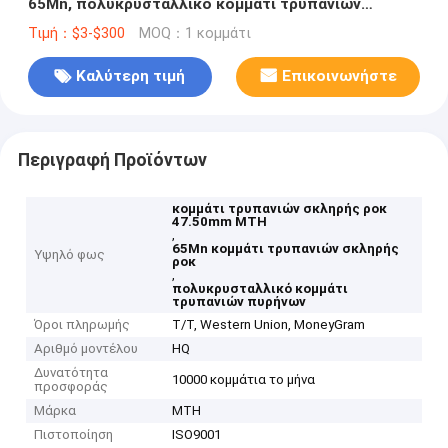
65Mn, πολυκρυσταλλικό κομμάτι τρυπανιών
πυρήνων HQ
Τιμή：$3-$300
MOQ：1 κομμάτι
Καλύτερη τιμή
Επικοινωνήστε
Περιγραφή Προϊόντων
κομμάτι τρυπανιών σκληρής ροκ
47.50mm MTH
,
65Mn κομμάτι τρυπανιών σκληρής
Υψηλό φως
ροκ
,
πολυκρυσταλλικό κομμάτι
τρυπανιών πυρήνων
Όροι πληρωμής
T/T, Western Union, MoneyGram
Αριθμό μοντέλου
HQ
Δυνατότητα
10000 κομμάτια το μήνα
προσφοράς
Μάρκα
MTH
Πιστοποίηση
ISO9001