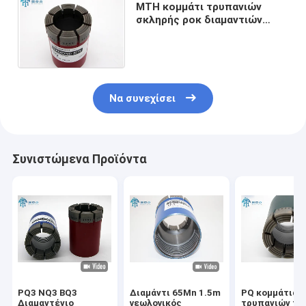
MTH κομμάτι τρυπανιών
σκληρής ροκ διαμαντιών
65Mn, πολυκρυσταλλικό
κομμάτι τρυπανιών πυρήνων
HQ
Να συνεχίσει
Συνιστώμενα Προϊόντα
PQ3 NQ3 BQ3
Διαμάντι 65Mn 1.5m
PQ κομμάτια
Διαμαντένιο
γεωλογικός
τρυπανιών πυ