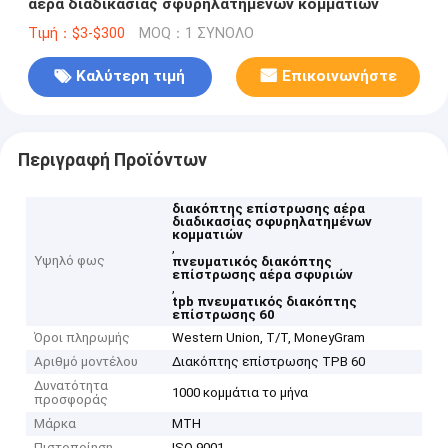
αέρα διαδικασίας σφυρηλατημένων κομματιών
Τιμή：$3-$300
MOQ：1 ΣΥΝΟΛΟ
Καλύτερη τιμή
Επικοινωνήστε
Περιγραφή Προϊόντων
διακόπτης επίστρωσης αέρα
διαδικασίας σφυρηλατημένων
κομματιών
,
Υψηλό φως
πνευματικός διακόπτης
επίστρωσης αέρα σφυριών
,
tpb πνευματικός διακόπτης
επίστρωσης 60
Όροι πληρωμής
Western Union, T/T, MoneyGram
Αριθμό μοντέλου
Διακόπτης επίστρωσης TPB 60
Δυνατότητα
1000 κομμάτια το μήνα
προσφοράς
Μάρκα
MTH
Πιστοποίηση
ISO 9001