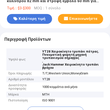
κύλινδρου 82 mm και στροφή έμβολο 60 mm για
αποτελεσματική γεωτρήσεις πετρώματος
Τιμή：$3-$300
MOQ：1 σύνολο
Καλύτερη τιμή
Επικοινωνήστε
Περιγραφή Προϊόντων
,
YT28 Χειροκίνητο τρυπάνι πέτρας
Πνευματική φορητή μηχανή
τρυπανισμού σήραγγας
Υψηλό φως
,
Jack Hammer Χειροκίνητο τρυπάνι
βράχου
Όροι πληρωμής
T/T,Western Union,MoneyGram
Αριθμό μοντέλου
YT28
Δυνατότητα
1000 κομμάτια ανά μήνα
προσφοράς
Μάρκα
MTH
Πιστοποίηση
ISO 9001