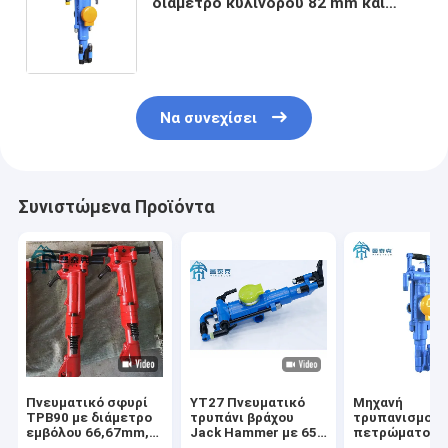
διάμετρο κύλινδρου 82 mm και
στροφή έμβολο 60 mm για
αποτελεσματική γεωτρήσεις
πετρώματος
Να συνεχίσει
Συνιστώμενα Προϊόντα
Πνευματικό σφυρί
YT27 Πνευματικό
Μηχανή
TPB90 με διάμετρο
τρυπάνι βράχου
τρυπανισμού
εμβόλου 66,67mm,
Jack Hammer με 659
πετρώματος
διαδρομή εμβόλου
* 248 * 202 mm
μοντέλου YT2